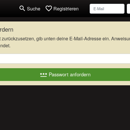
search
favorite_border
Suche
Registrieren
rdern
 zurückzusetzen, gib unten deine E-Mail-Adresse ein. Anweisu
ndet.
Passwort anfordern
password