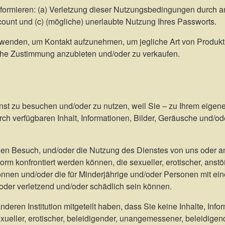
formieren: (a) Verletzung dieser Nutzungsbedingungen durch an
ount und (c) (mögliche) unerlaubte Nutzung Ihres Passworts.
verwenden, um Kontakt aufzunehmen, um jegliche Art von Produkt
che Zustimmung anzubieten und/oder zu verkaufen.
enst zu besuchen und/oder zu nutzen, weil Sie – zu Ihrem eigen
ch verfügbaren Inhalt, Informationen, Bilder, Geräusche und/ode
en Besuch, und/oder die Nutzung des Dienstes von uns oder and
orm konfrontiert werden können, die sexueller, erotischer, anst
n können und/oder die für Minderjährige und/oder Personen mit
der verletzend und/oder schädlich sein können.
nderen Institution mitgeteilt haben, dass Sie keine Inhalte, Inf
xueller, erotischer, beleidigender, unangemessener, beleidigen