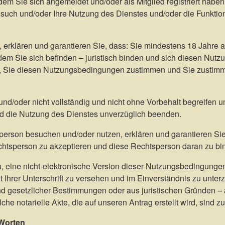
em Sie sich angemeldet und/oder als Mitglied registriert haben
esuch und/oder Ihre Nutzung des Dienstes und/oder die Funktio
erklären und garantieren Sie, dass: Sie mindestens 18 Jahre al
dem Sie sich befinden – juristisch binden und sich diesen Nut
n, Sie diesen Nutzungsbedingungen zustimmen und Sie zustim
nd/oder nicht vollständig und nicht ohne Vorbehalt begreifen 
d die Nutzung des Dienstes unverzüglich beenden.
erson besuchen und/oder nutzen, erklären und garantieren Sie,
tsperson zu akzeptieren und diese Rechtsperson daran zu bi
zu, eine nicht-elektronische Version dieser Nutzungsbedingungen
Ihrer Unterschrift zu versehen und im Einverständnis zu unter
nd gesetzlicher Bestimmungen oder aus juristischen Gründen – 
lche notarielle Akte, die auf unseren Antrag erstellt wird, sind 
 Worten