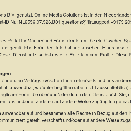
ons B.V. genutzt. Online Media Solutions ist in den Niederlande
st-ID Nr.: NL8559.07.526.B01 questions@flirt.support +3173 20
es Portal für Männer und Frauen kreieren, die ein bisschen S
und gemütliche Form der Unterhaltung ansehen. Eines unserer Z
ser Dienst nutzt selbst erstellte Entertainment Profile. Diese P
ungen
indenden Vertrags zwischen Ihnen einerseits und uns andererse
alt anwendbar, worunter begriffen (aber nicht ausschließlich) a
eglicher Form, die über und/oder durch den Dienst durch Sie, 
hnen, uns und/oder anderen auf andere Weise zugänglich gemacht
nwendbar auf und bestimmen alle Rechte in Bezug auf den Inh
ommuniziert, geteilt, verschafft und/oder auf andere Weise zug