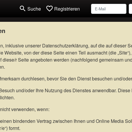
search
favorite_border
Suche
Registrieren
en
inklusive unserer Datenschutzerklärung, auf die auf dieser Sei
 Website, von der diese Seite einen Teil ausmacht (die „Site“),
 diese/r Seite angeboten werden (nachfolgend gemeinsam und i
en.
merksam durchlesen, bevor Sie den Dienst besuchen und/oder
Besuch und/oder Ihre Nutzung des Dienstes anwendbar. Diese
ichten.
 nicht verwenden, wenn:
nen bindenden Vertrag zwischen Ihnen und Online Media Solu
/e“) formt.