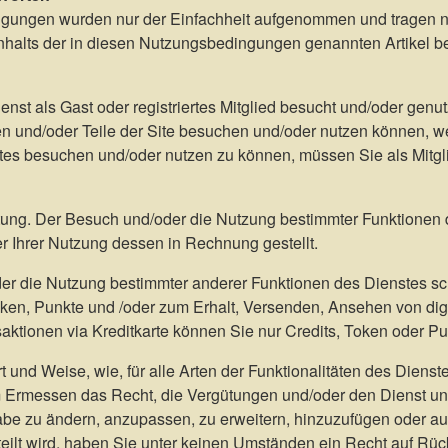
ingungen wurden nur der Einfachheit aufgenommen und tragen ni
halts der in diesen Nutzungsbedingungen genannten Artikel be
ienst als Gast oder registriertes Mitglied besucht und/oder genu
 und/oder Teile der Site besuchen und/oder nutzen können, wenn
es besuchen und/oder nutzen zu können, müssen Sie als Mitgl
tung. Der Besuch und/oder die Nutzung bestimmter Funktionen 
 Ihrer Nutzung dessen in Rechnung gestellt.
r die Nutzung bestimmter anderer Funktionen des Dienstes sc
oken, Punkte und /oder zum Erhalt, Versenden, Ansehen von digi
saktionen via Kreditkarte können Sie nur Credits, Token oder P
 und Weise, wie, für alle Arten der Funktionalitäten des Diens
 Ermessen das Recht, die Vergütungen und/oder den Dienst un
gabe zu ändern, anzupassen, zu erweitern, hinzuzufügen oder a
ilt wird, haben Sie unter keinen Umständen ein Recht auf Rüc